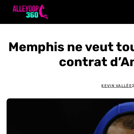
Aller
au
contenu
Memphis ne veut tou
contrat d’A
KEVIN VALLÉE