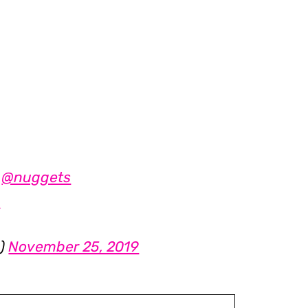
|
@nuggets
p
a)
November 25, 2019