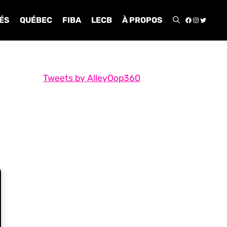
FACEBOO
INSTA
TWIT
ÉS
QUÉBEC
FIBA
LECB
À PROPOS
Tweets by AlleyOop360