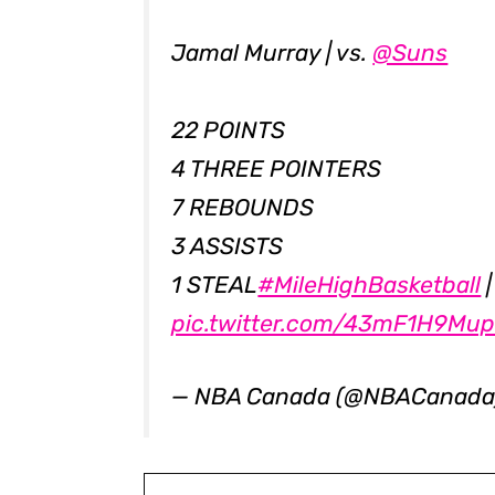
Jamal Murray | vs.
@Suns
22 POINTS
4 THREE POINTERS
7 REBOUNDS
3 ASSISTS
1 STEAL
#MileHighBasketball
pic.twitter.com/43mF1H9Mu
— NBA Canada (@NBACanad