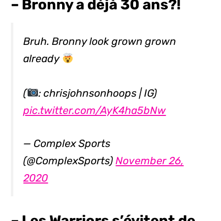
– Bronny a déjà 30 ans?!
Bruh. Bronny look grown grown
already
(
: chrisjohnsonhoops | IG)
pic.twitter.com/AyK4ha5bNw
— Complex Sports
(@ComplexSports)
November 26,
2020
– Les Warriors s’évitent de