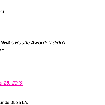
ers
BA’s Hustle Award: “I didn’t
.”
e 25, 2019
ur de DLo à LA.