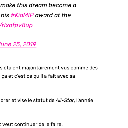
to make this dream become a
 his
#KiaMIP
award at the
m/rIxofpv8up
June 25, 2019
ins étaient majoritairement vus comme des
 ça et c’est ce qu’il a fait avec sa
iorer et vise le statut de
All-Star
, l’année
t veut continuer de le faire.