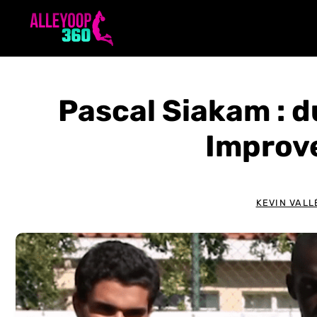
Aller
au
contenu
Pascal Siakam : 
Improv
KEVIN VALL