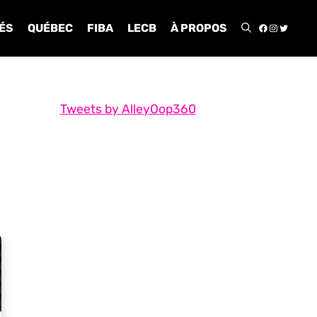
FACEBOO
INSTA
TWIT
ÉS
QUÉBEC
FIBA
LECB
À PROPOS
Tweets by AlleyOop360