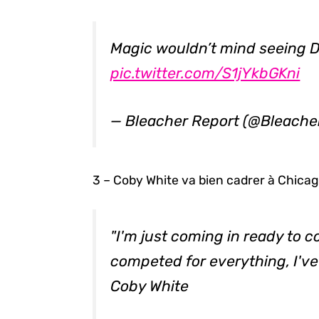
Magic wouldn’t mind seeing D
pic.twitter.com/S1jYkbGKni
— Bleacher Report (@Bleache
3 – Coby White va bien cadrer à Chicag
"I'm just coming in ready to c
competed for everything, I've
Coby White