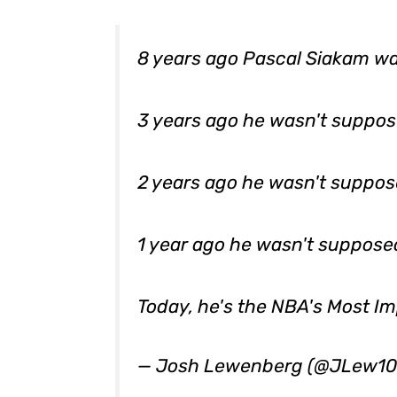
8 years ago Pascal Siakam was
3 years ago he wasn't suppose
2 years ago he wasn't suppose
1 year ago he wasn't supposed 
Today, he's the NBA's Most I
— Josh Lewenberg (@JLew1