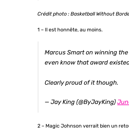
Crédit photo : Basketball Without Bord
1 – Il est honnête, au moins.
Marcus Smart on winning the N
even know that award existed
Clearly proud of it though.
— Jay King (@ByJayKing)
Jun
2 – Magic Johnson verrait bien un reto