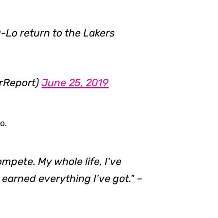
-Lo return to the Lakers
rReport)
June 25, 2019
o.
ompete. My whole life, I've
 earned everything I've got." –