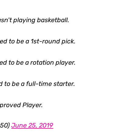
n't playing basketball.
d to be a 1st-round pick.
d to be a rotation player.
to be a full-time starter.
mproved Player.
050)
June 25, 2019