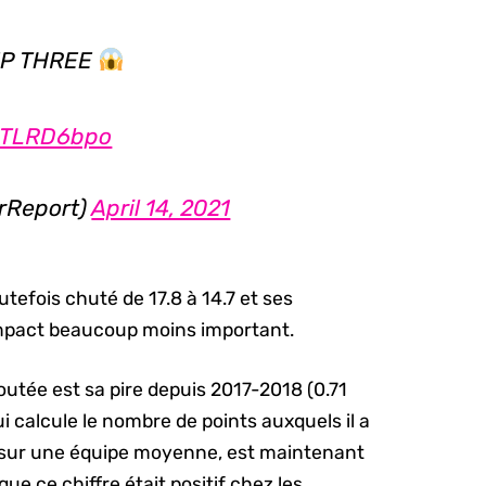
EP THREE
miTLRD6bpo
rReport)
April 14, 2021
outefois chuté de 17.8 à 14.7 et ses
mpact beaucoup moins important.
joutée est sa pire depuis 2017-2018 (0.71
ui calcule le nombre de points auxquels il a
 sur une équipe moyenne, est maintenant
que ce chiffre était positif chez les