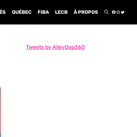
FACEBOO
INSTA
TWIT
ÉS
QUÉBEC
FIBA
LECB
À PROPOS
Tweets by AlleyOop360