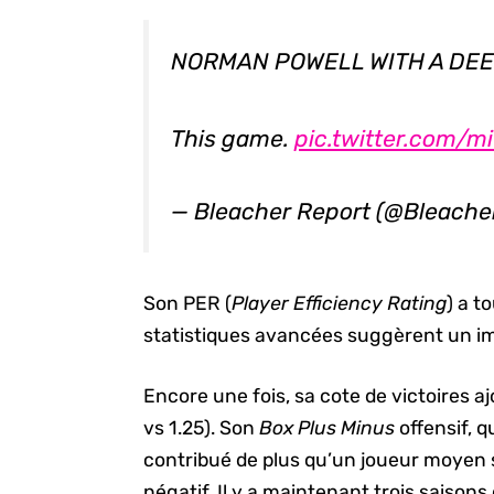
NORMAN POWELL WITH A DE
This game.
pic.twitter.com/
— Bleacher Report (@Bleache
Son PER (
Player Efficiency Rating
) a t
statistiques avancées suggèrent un i
Encore une fois, sa cote de victoires a
vs 1.25). Son
Box Plus Minus
offensif, q
contribué de plus qu’un joueur moyen
négatif. Il y a maintenant trois saisons 