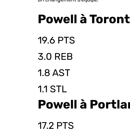
Powell à Toron
19.6 PTS
3.0 REB
1.8 AST
1.1 STL
Powell à Portl
17.2 PTS