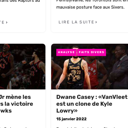
Pennsylvanie, les Torontois sont en
 fans des Raptors au
mauvaise posture face aux Sixers.
LIRE LA SUITE
TE
ANALYSE
FAITS DIVERS
Jr mène les
Dwane Casey : «VanVleet
 la victoire
est un clone de Kyle
awks
Lowry»
15 janvier 2022