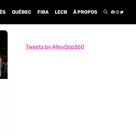
FACEBOO
INSTA
TWIT
ÉS
QUÉBEC
FIBA
LECB
À PROPOS
Tweets by AlleyOop360