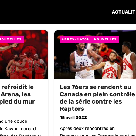
ACTUALIT
NOUVELLES
APRÈS-MATCH
NOUVELLES
refroidit le
Les 76ers se rendent au
Arena, les
Canada en plein contrôle
pied du mur
de la série contre les
Raptors
18 avril 2022
nd une douce
Après deux rencontres en
 de Kawhi Leonard