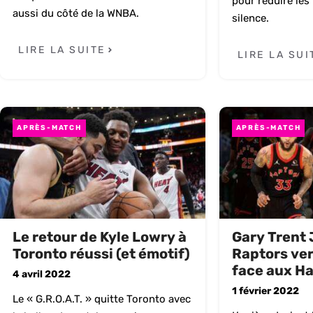
pour réduire les
aussi du côté de la WNBA.
silence.
LIRE LA SUITE
LIRE LA SUI
APRÈS-MATCH
APRÈS-MATCH
Le retour de Kyle Lowry à
Gary Trent 
Toronto réussi (et émotif)
Raptors vers
face aux H
4 avril 2022
1 février 2022
Le « G.R.O.A.T. » quitte Toronto avec