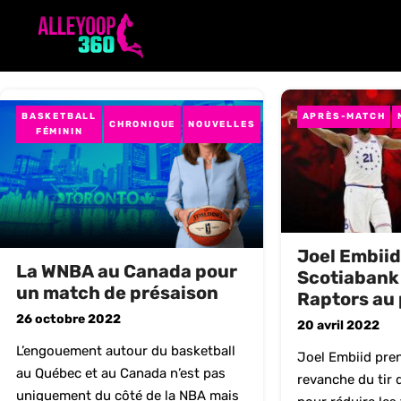
Aller
au
contenu
BASKETBALL
APRÈS-MATCH
CHRONIQUE
NOUVELLES
FÉMININ
Joel Embiid 
La WNBA au Canada pour
Scotiabank 
un match de présaison
Raptors au 
26 octobre 2022
20 avril 2022
L’engouement autour du basketball
Joel Embiid pre
au Québec et au Canada n’est pas
revanche du tir
uniquement du côté de la NBA mais