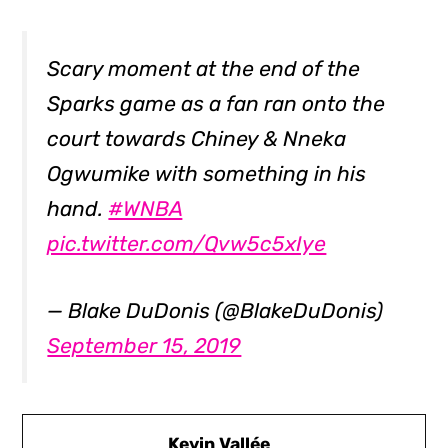
Scary moment at the end of the
Sparks game as a fan ran onto the
court towards Chiney & Nneka
Ogwumike with something in his
hand.
#WNBA
pic.twitter.com/Qvw5c5xIye
— Blake DuDonis (@BlakeDuDonis)
September 15, 2019
Kevin Vallée