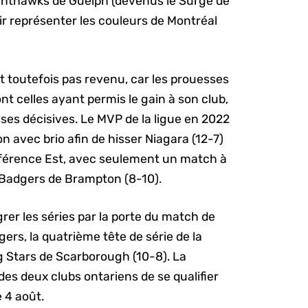
Nighthawks de Guelph (devenus le Surge de
ir représenter les couleurs de Montréal
t toutefois pas revenu, car les prouesses
nt celles ayant permis le gain à son club,
sses décisives. Le MVP de la ligue en 2022
 avec brio afin de hisser Niagara (12-7)
nférence Est, avec seulement un match à
y Badgers de Brampton (8-10).
grer les séries par la porte du match de
ers, la quatrième tête de série de la
ng Stars de Scarborough (10-8). La
des deux clubs ontariens de se qualifier
e 4 août.