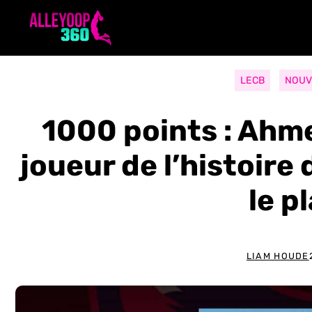
Aller
au
contenu
LECB
NOUV
1000 points : Ahme
joueur de l’histoire
le p
LIAM HOUDE