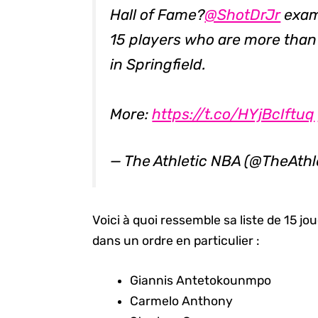
Hall of Fame?
@ShotDrJr
exami
15 players who are more than
in Springfield.
More:
https://t.co/HYjBcIftuq
— The Athletic NBA (@TheAth
Voici à quoi ressemble sa liste de 15 j
dans un ordre en particulier :
Giannis Antetokounmpo
Carmelo Anthony