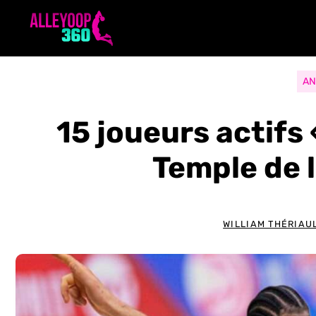
Aller
au
contenu
AN
15 joueurs actifs 
Temple de
WILLIAM THÉRIAU