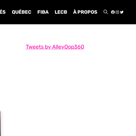
FACEBOO
INSTA
TWIT
ÉS
QUÉBEC
FIBA
LECB
À PROPOS
Tweets by AlleyOop360