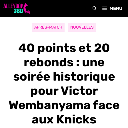
Aller
MENU
au
contenu
APRÈS-MATCH
NOUVELLES
40 points et 20
rebonds : une
soirée historique
pour Victor
Wembanyama face
aux Knicks