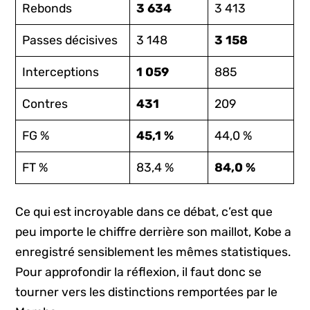
Rebonds
3 634
3 413
Passes décisives
3 148
3 158
Interceptions
1 059
885
Contres
431
209
FG %
45,1 %
44,0 %
FT %
83,4 %
84,0 %
Ce qui est incroyable dans ce débat, c’est que
peu importe le chiffre derrière son maillot, Kobe a
enregistré sensiblement les mêmes statistiques.
Pour approfondir la réflexion, il faut donc se
tourner vers les distinctions remportées par le