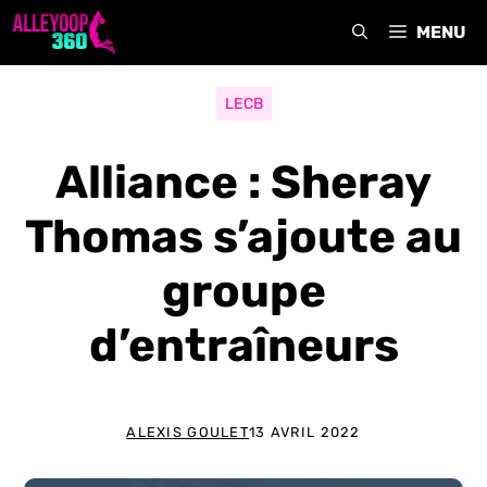
Aller
MENU
au
contenu
LECB
Alliance : Sheray
Thomas s’ajoute au
groupe
d’entraîneurs
ALEXIS GOULET
13 AVRIL 2022