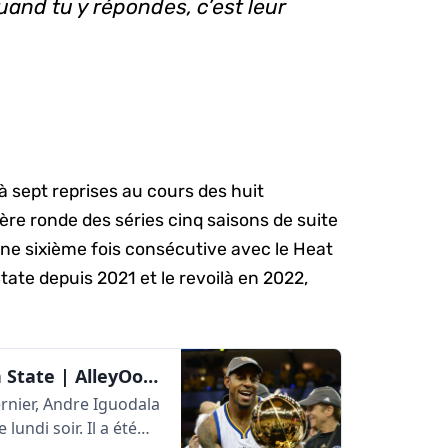
and tu y répondes, c’est leur
 à sept reprises au cours des huit
ière ronde des séries cinq saisons de suite
une sixième fois consécutive avec le Heat
tate depuis 2021 et le revoilà en 2022,
Retour d’Andre Iguodala à Golden State | AlleyOop360
ernier, Andre Iguodala
lundi soir. Il a été