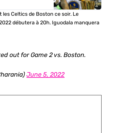
2019. La concession lui
 les Celtics de Boston ce soir. Le
78469647032320
es Warriors…
 2022 débutera à 20h. Iguodala manquera
sted out for Game 2 vs. Boston.
harania)
June 5, 2022