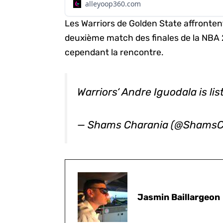
bien accueilli, là où il a joué de 2013 à 
alleyoop360.com
a d’abord offert une vidéo hommage.
Les Warriors de Golden State affrontent
https://twitter.com/NBA/status/12270
Iguodala fait partie des cinq joueurs d
deuxième match des finales de la NBA
cependant la rencontre.
Warriors‘ Andre Iguodala is li
— Shams Charania (@ShamsC
Jasmin Baillargeon