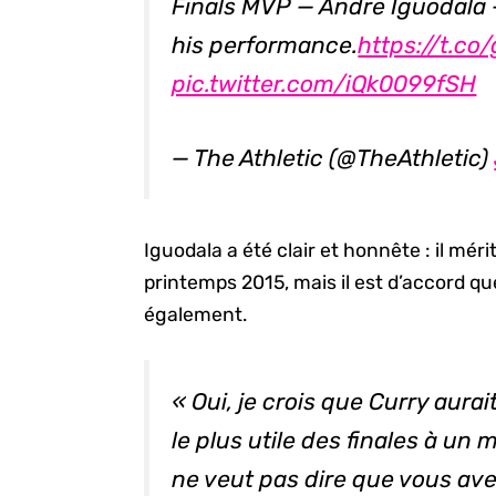
Finals MVP — Andre Iguodala —
his performance.
https://t.co
pic.twitter.com/iQk0099fSH
— The Athletic (@TheAthletic)
Iguodala a été clair et honnête : il méri
printemps 2015, mais il est d’accord q
également.
« Oui, je crois que Curry aura
le plus utile des finales à un
ne veut pas dire que vous ave