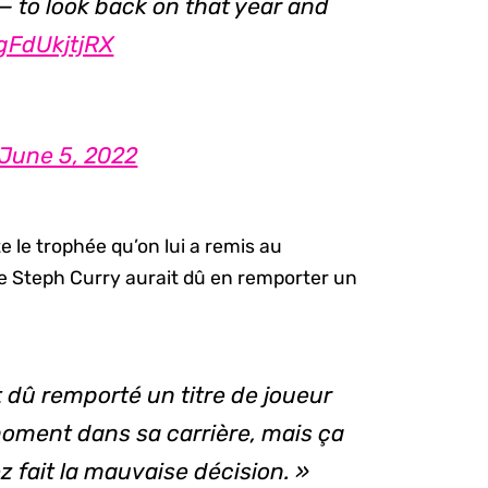
 to look back on that year and
/gFdUkjtjRX
June 5, 2022
te le trophée qu’on lui a remis au
ue Steph Curry aurait dû en remporter un
it dû remporté un titre de joueur
 moment dans sa carrière, mais ça
z fait la mauvaise décision. »