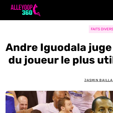
Aller
au
contenu
FAITS DIVER
Andre Iguodala juge 
du joueur le plus ut
JASMIN BAILL