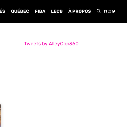
FACEBOO
INSTA
TWIT
ÉS
QUÉBEC
FIBA
LECB
À PROPOS
Tweets by AlleyOop360
x