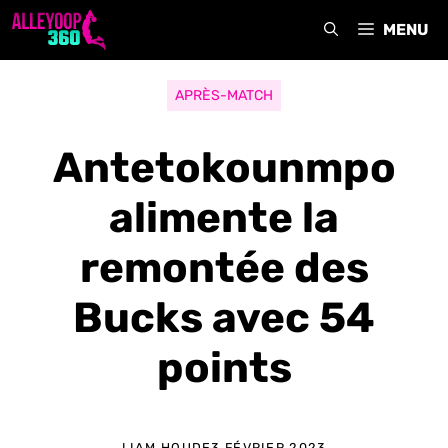
Aller
MENU
au
contenu
APRÈS-MATCH
Antetokounmpo
alimente la
remontée des
Bucks avec 54
points
LIAM HOUDE
3 FÉVRIER 2023