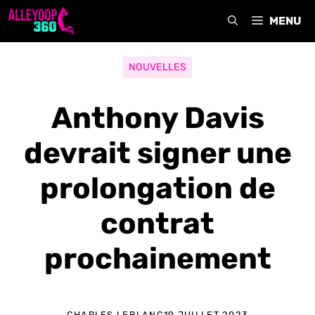
Aller
MENU
au
contenu
NOUVELLES
Anthony Davis
devrait signer une
prolongation de
contrat
prochainement
CHARLES LEBLANC
19 JUILLET 2023