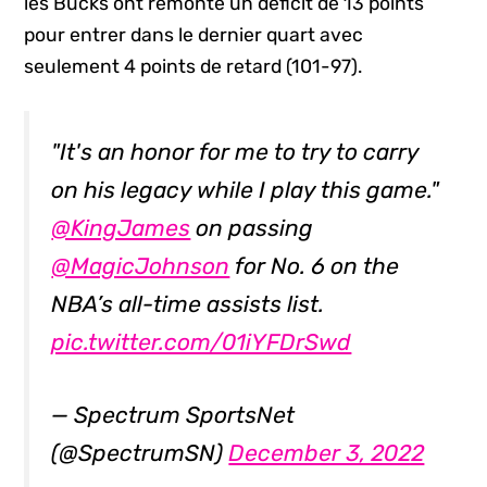
les Bucks ont remonté un déficit de 13 points
pour entrer dans le dernier quart avec
seulement 4 points de retard (101-97).
"It's an honor for me to try to carry
on his legacy while I play this game."
@KingJames
on passing
@MagicJohnson
for No. 6 on the
NBA’s all-time assists list.
pic.twitter.com/01iYFDrSwd
— Spectrum SportsNet
(@SpectrumSN)
December 3, 2022