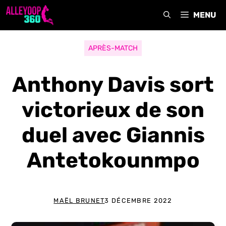
Aller
MENU
au
contenu
APRÈS-MATCH
Anthony Davis sort
victorieux de son
duel avec Giannis
Antetokounmpo
MAËL BRUNET
3 DÉCEMBRE 2022