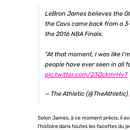
LeBron James believes the 
the Cavs came back from a 3-1 
the 2016 NBA Finals.
"At that moment, I was like I'
people have ever seen in all f
pic.twitter.com/23QckmrHv7
— The Athletic (@TheAthletic)
Selon James, à ce moment précis, il avai
l’histoire dans toutes les facettes du j