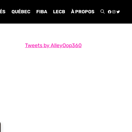
FACEBOO
INSTA
TWIT
ÉS
QUÉBEC
FIBA
LECB
À PROPOS
Tweets by AlleyOop360