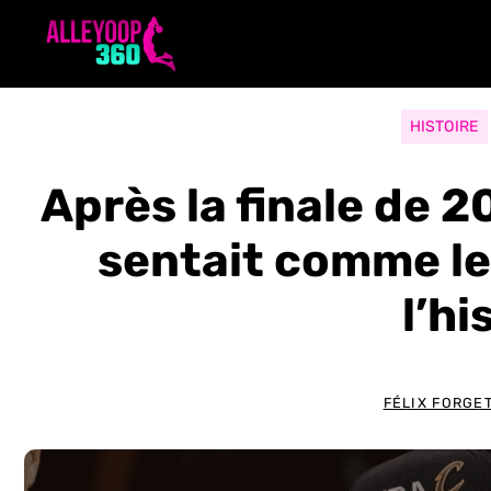
Aller
au
contenu
HISTOIRE
Après la finale de 
sentait comme le
l’hi
FÉLIX FORGE