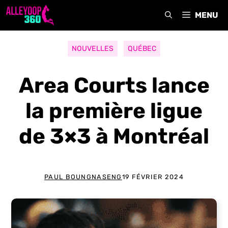
Aller
MENU
au
contenu
NOUVELLES
QUÉBEC
Area Courts lance
la première ligue
de 3×3 à Montréal
PAUL BOUNGNASENG
19 FÉVRIER 2024