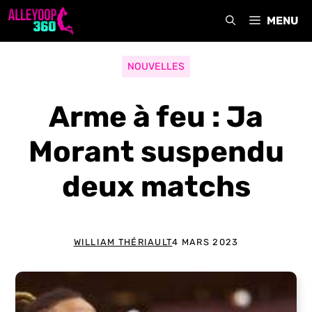
Aller
MENU
au
contenu
NOUVELLES
Arme à feu : Ja
Morant suspendu
deux matchs
WILLIAM THÉRIAULT
4 MARS 2023