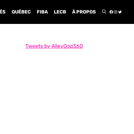
FACEBOO
INSTA
TWIT
ÉS
QUÉBEC
FIBA
LECB
À PROPOS
Tweets by AlleyOop360