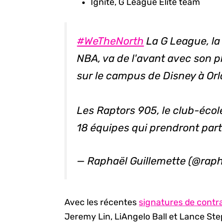
Ignite, G League Elite team
#WeTheNorth
La G League, la
NBA, va de l'avant avec son p
sur le campus de Disney à Orl
Les Raptors 905, le club-écol
18 équipes qui prendront part
— Raphaël Guillemette (@ra
Avec les récentes
signatures de contr
Jeremy Lin, LiAngelo Ball et Lance Ste