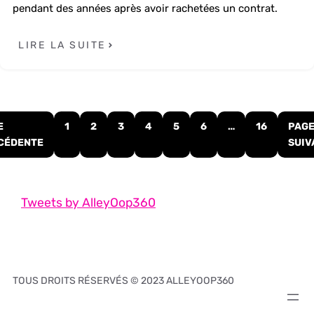
pendant des années après avoir rachetées un contrat.
LIRE LA SUITE
E
1
2
3
4
5
6
…
16
PAG
CÉDENTE
SUIV
Tweets by AlleyOop360
TOUS DROITS RÉSERVÉS © 2023 ALLEYOOP360