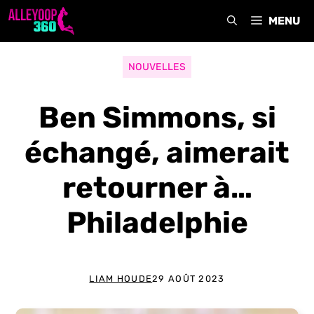
Aller
MENU
au
contenu
NOUVELLES
Ben Simmons, si
échangé, aimerait
retourner à…
Philadelphie
LIAM HOUDE
29 AOÛT 2023