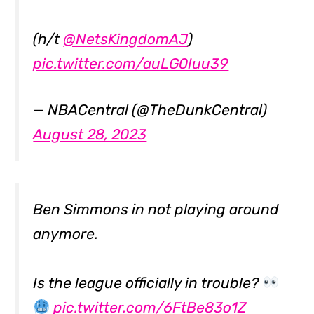
(h/t
@NetsKingdomAJ
)
pic.twitter.com/auLG0Iuu39
— NBACentral (@TheDunkCentral)
August 28, 2023
Ben Simmons in not playing around
anymore.
Is the league officially in trouble?
pic.twitter.com/6FtBe83o1Z