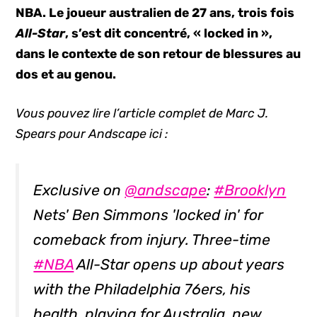
NBA. Le joueur australien de 27 ans, trois fois
All-Star
, s’est dit concentré, « locked in »,
dans le contexte de son retour de blessures au
dos et au genou.
Vous pouvez lire l’article complet de Marc J.
Spears pour Andscape ici :
Exclusive on
@andscape
:
#Brooklyn
Nets' Ben Simmons 'locked in' for
comeback from injury. Three-time
#NBA
All-Star opens up about years
with the Philadelphia 76ers, his
health, playing for Australia, new