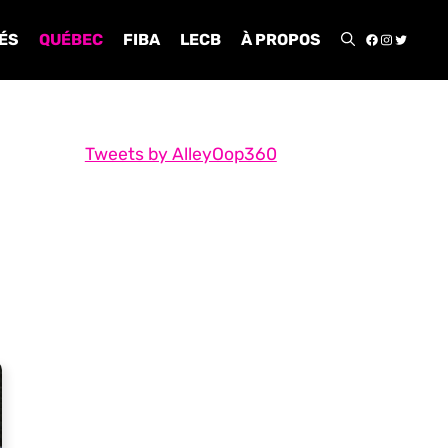
FACEBOO
INSTA
TWIT
ÉS
QUÉBEC
FIBA
LECB
À PROPOS
Tweets by AlleyOop360