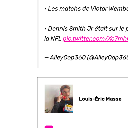
• Les matchs de Victor Wemb
• Dennis Smith Jr était sur l
la NFL
pic.twitter.com/Xc7m
— AlleyOop360 (@AlleyOop36
Louis-Éric Masse