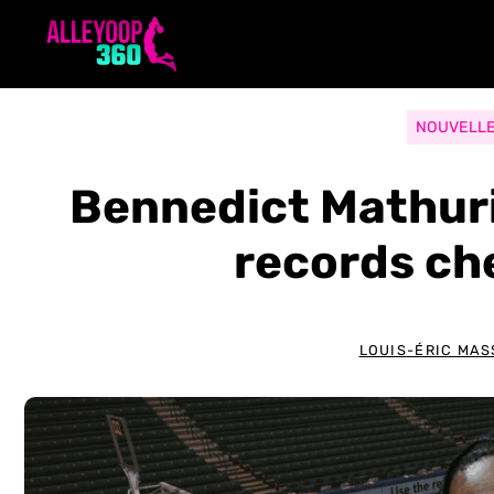
Aller
au
contenu
NOUVELL
Bennedict Mathuri
records ch
LOUIS-ÉRIC MAS