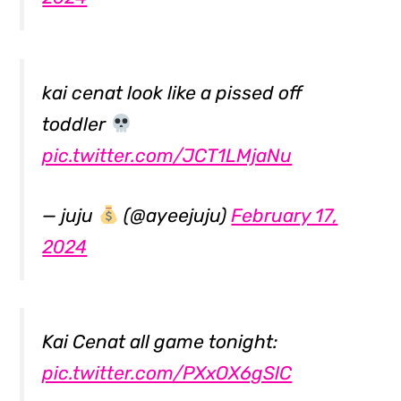
kai cenat look like a pissed off
toddler
pic.twitter.com/JCT1LMjaNu
— juju
(@ayeejuju)
February 17,
2024
Kai Cenat all game tonight:
pic.twitter.com/PXxOX6gSlC