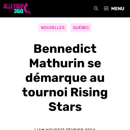
Aller
MENU
au
contenu
NOUVELLES
QUÉBEC
Bennedict
Mathurin se
démarque au
tournoi Rising
Stars
LIAM HOUDE
17 FÉVRIER 2024