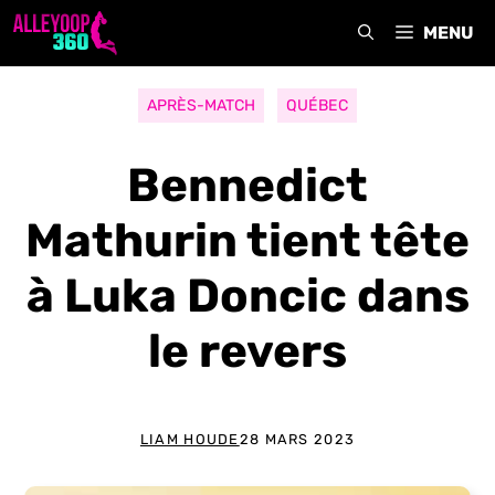
Aller
MENU
au
contenu
APRÈS-MATCH
QUÉBEC
Bennedict
Mathurin tient tête
à Luka Doncic dans
le revers
LIAM HOUDE
28 MARS 2023