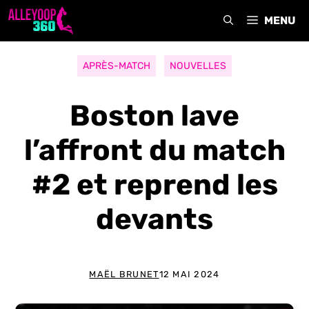
Aller
MENU
au
contenu
APRÈS-MATCH
NOUVELLES
Boston lave
l’affront du match
#2 et reprend les
devants
MAËL BRUNET
12 MAI 2024