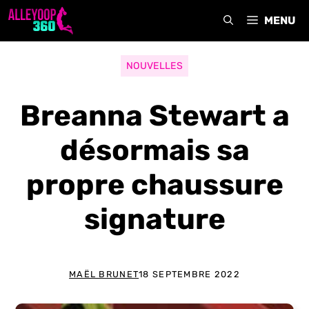
Aller
MENU
au
contenu
NOUVELLES
Breanna Stewart a
désormais sa
propre chaussure
signature
MAËL BRUNET
18 SEPTEMBRE 2022