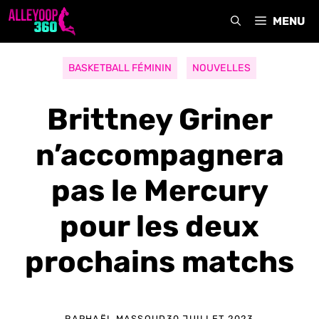
Aller
MENU
au
contenu
BASKETBALL FÉMININ
NOUVELLES
Brittney Griner
n’accompagnera
pas le Mercury
pour les deux
prochains matchs
RAPHAËL MASSOUD
30 JUILLET 2023