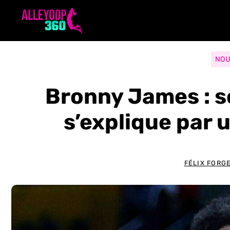
Aller
au
contenu
NOU
Bronny James : s
s’explique par
FÉLIX FORG