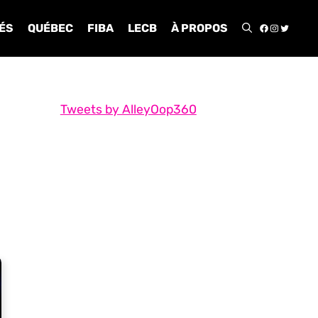
FACEBOO
INSTA
TWIT
ÉS
QUÉBEC
FIBA
LECB
À PROPOS
Tweets by AlleyOop360