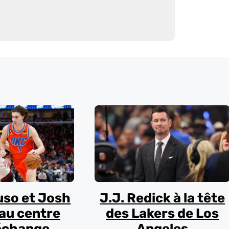
uso et Josh
J.J. Redick à la tête
au centre
des Lakers de Los
échange
Angeles