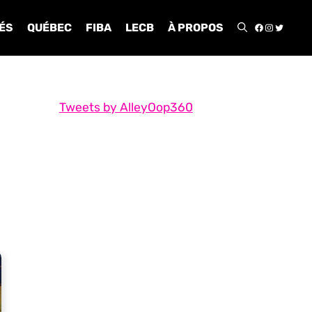
FACEBOO
INSTA
TWIT
ÉS
QUÉBEC
FIBA
LECB
À PROPOS
Tweets by AlleyOop360