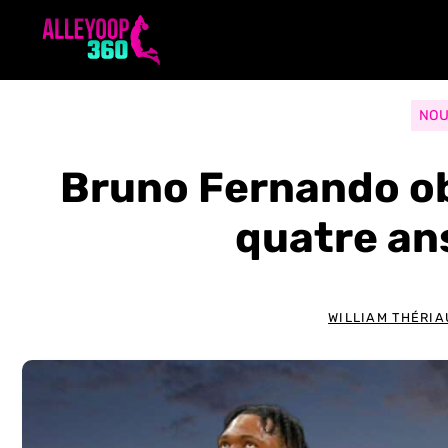
Aller
au
contenu
NOU
Bruno Fernando ob
quatre an
WILLIAM THÉRIA