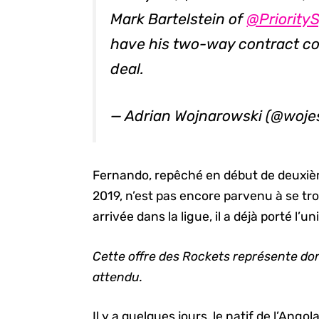
Mark Bartelstein of
@Priority
have his two-way contract co
deal.
— Adrian Wojnarowski (@woj
Fernando, repêché en début de deuxièm
2019, n’est pas encore parvenu à se tro
arrivée dans la ligue, il a déjà porté l’
Cette offre des Rockets représente donc
attendu.
Il y a quelques jours, le natif de l’Ango