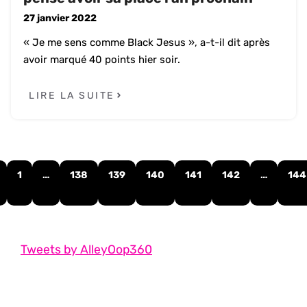
27 janvier 2022
« Je me sens comme Black Jesus », a-t-il dit après
avoir marqué 40 points hier soir.
LIRE LA SUITE
1
…
138
139
140
141
142
…
144
Tweets by AlleyOop360