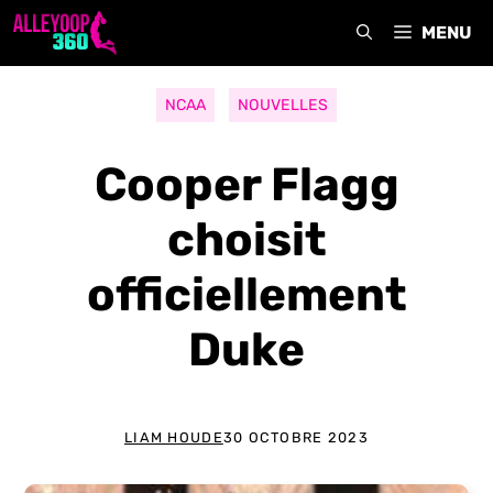
Aller
MENU
au
contenu
NCAA
NOUVELLES
Cooper Flagg
choisit
officiellement
Duke
LIAM HOUDE
30 OCTOBRE 2023