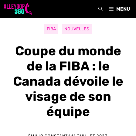
Aller
MENU
au
contenu
FIBA
NOUVELLES
Coupe du monde
de la FIBA : le
Canada dévoile le
visage de son
équipe
ÉMILIO CONSTANZA
14 JUILLET 2023