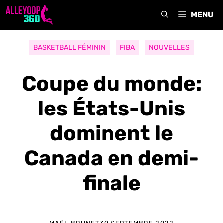
Aller
MENU
au
contenu
BASKETBALL FÉMININ
FIBA
NOUVELLES
Coupe du monde:
les États-Unis
dominent le
Canada en demi-
finale
MAËL BRUNET
30 SEPTEMBRE 2022