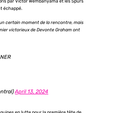
pris par Victor Wembanyama et les Spurs
nt échappé.
un certain moment de la rencontre, mais
anier victorieux de Devonte Graham ont
NNER
ntral)
April 13, 2024
 équipes en lutte pour la première tête de