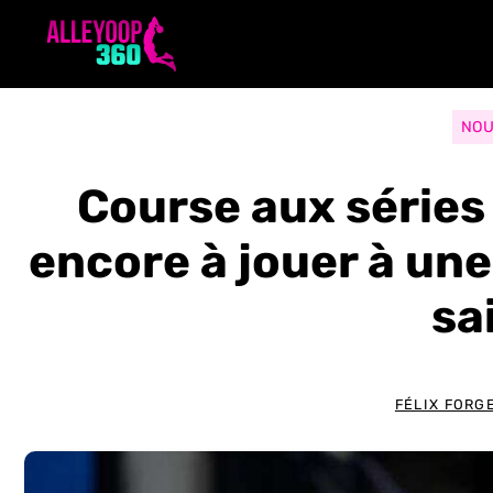
Aller
au
contenu
NOU
Course aux séries 
encore à jouer à une 
sa
FÉLIX FORG