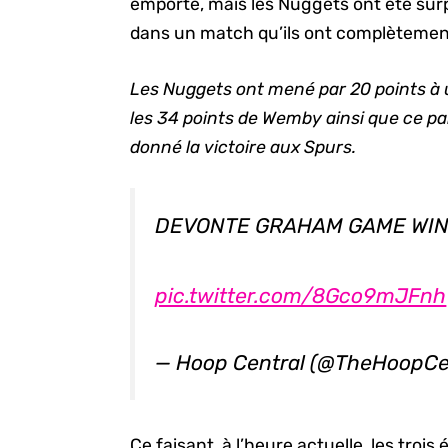
emporté, mais les Nuggets ont été sur
dans un match qu’ils ont complèteme
Les Nuggets ont mené par 20 points à 
les 34 points de Wemby ainsi que ce p
donné la victoire aux Spurs.
DEVONTE GRAHAM GAME WI
pic.twitter.com/8Gco9mJFnh
— Hoop Central (@TheHoopCe
Ce faisant, à l’heure actuelle, les trois