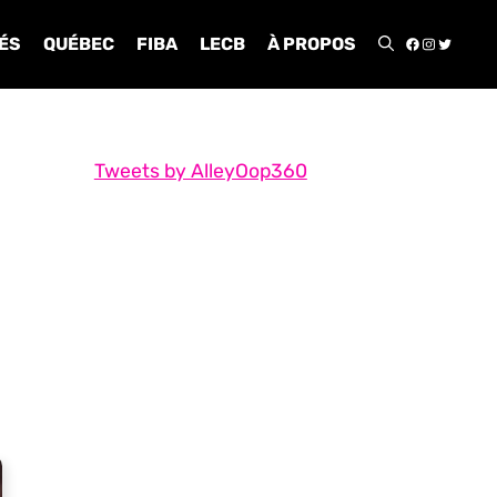
FACEBOO
INSTA
TWIT
ÉS
QUÉBEC
FIBA
LECB
À PROPOS
Tweets by AlleyOop360