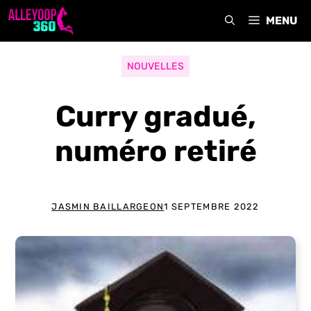
Aller
MENU
au
contenu
NOUVELLES
Curry gradué,
numéro retiré
JASMIN BAILLARGEON
1 SEPTEMBRE 2022