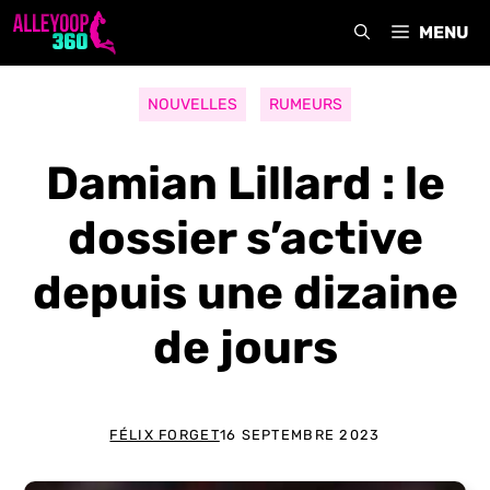
Aller
MENU
au
contenu
NOUVELLES
RUMEURS
Damian Lillard : le
dossier s’active
depuis une dizaine
de jours
FÉLIX FORGET
16 SEPTEMBRE 2023