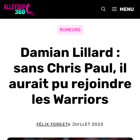
Aller
MENU
au
contenu
RUMEURS
Damian Lillard :
sans Chris Paul, il
aurait pu rejoindre
les Warriors
FÉLIX FORGET
6 JUILLET 2023