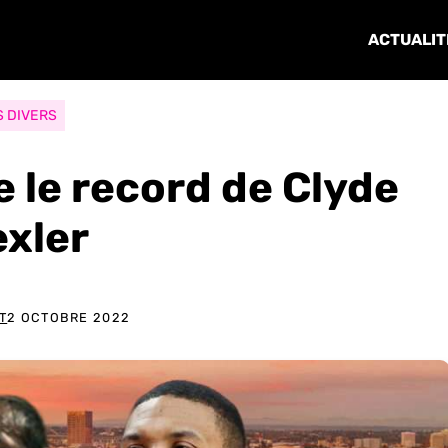
ACTUALIT
S DIVERS
e le record de Clyde
exler
T
2 OCTOBRE 2022