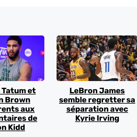
 Tatum et
LeBron James
n Brown
semble regretter sa
rents aux
séparation avec
taires de
Kyrie Irving
n Kidd