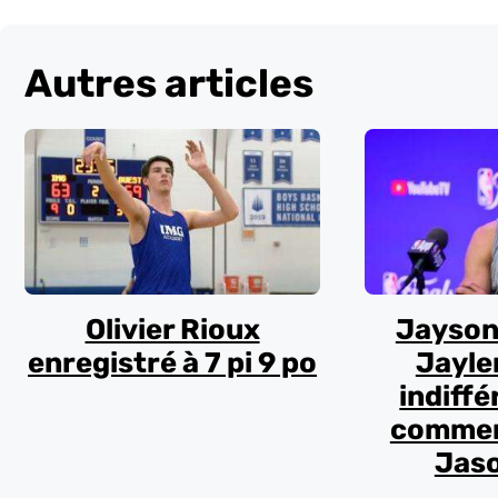
Autres articles
Olivier Rioux
Jayson
enregistré à 7 pi 9 po
Jayle
indiffé
commen
Jaso