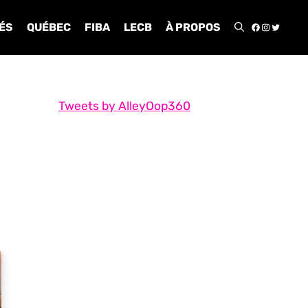
FACEBOO
INSTA
TWIT
ÉS
QUÉBEC
FIBA
LECB
À PROPOS
Tweets by AlleyOop360