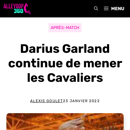
Aller
MENU
au
contenu
APRÈS-MATCH
Darius Garland
continue de mener
les Cavaliers
ALEXIS GOULET
23 JANVIER 2022