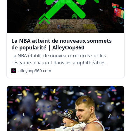
La NBA atteint de nouveaux sommets
de popularité | AlleyOop360
La NBA établit de nouveaux records sur les
réseaux sociaux et dans les amphithéâtres.
alleyoop360.com