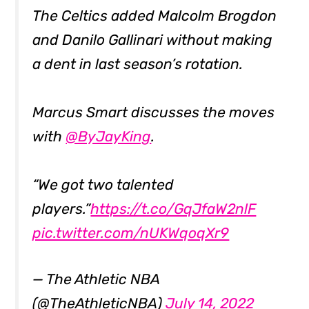
The Celtics added Malcolm Brogdon
and Danilo Gallinari without making
a dent in last season’s rotation.
Marcus Smart discusses the moves
with
@ByJayKing
.
“We got two talented
players.”
https://t.co/GqJfaW2nlF
pic.twitter.com/nUKWqoqXr9
— The Athletic NBA
(@TheAthleticNBA)
July 14, 2022