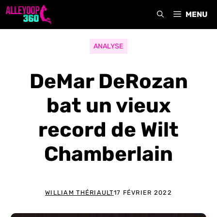
Aller
MENU
au
contenu
ANALYSE
DeMar DeRozan
bat un vieux
record de Wilt
Chamberlain
WILLIAM THÉRIAULT
17 FÉVRIER 2022