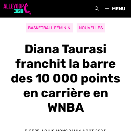
Aller
MENU
au
contenu
BASKETBALL FÉMININ
NOUVELLES
Diana Taurasi
franchit la barre
des 10 000 points
en carrière en
WNBA
PIERRE-LOUIS MONGRAIN
4 AOÛT 2023