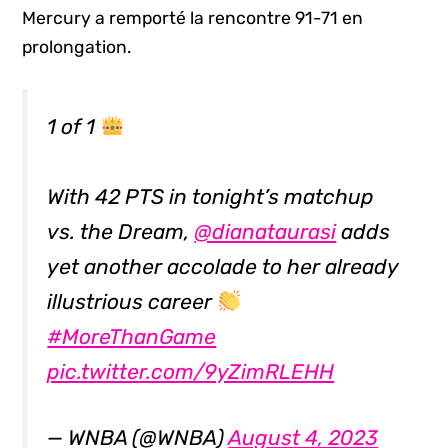
Mercury a remporté la rencontre 91-71 en
prolongation.
1 of 1
With 42 PTS in tonight’s matchup
vs. the Dream,
@dianataurasi
adds
yet another accolade to her already
illustrious career
#MoreThanGame
pic.twitter.com/9yZimRLEHH
— WNBA (@WNBA)
August 4, 2023