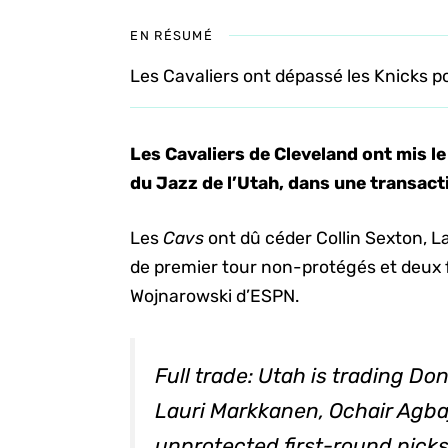
EN RÉSUMÉ
Les Cavaliers ont dépassé les Knicks pou
Les Cavaliers de Cleveland ont mis le
du Jazz de l’Utah, dans une transact
Les
Cavs
ont dû céder Collin Sexton, La
de premier tour non-protégés et deux 
Wojnarowski d’ESPN.
Full trade: Utah is trading Do
Lauri Markkanen, Ochair Agbaji
unprotected first-round pick