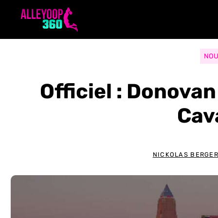
Aller
au
contenu
NOU
Officiel : Donova
Cav
NICKOLAS BERGE