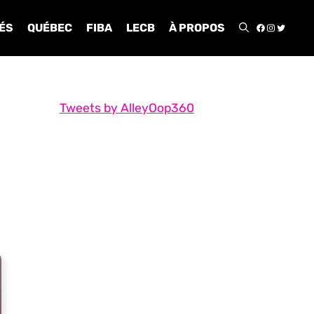
FACEBOO
INSTA
TWIT
ÉS
QUÉBEC
FIBA
LECB
À PROPOS
Tweets by AlleyOop360