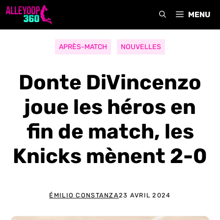
Aller
MENU
au
contenu
APRÈS-MATCH
NOUVELLES
Donte DiVincenzo
joue les héros en
fin de match, les
Knicks mènent 2-0
ÉMILIO CONSTANZA
23 AVRIL 2024