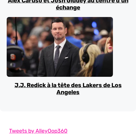
Alex Caruso et Josh Giddey au centre d’un
échange
J.J. Redick à la tête des Lakers de Los
Angeles
Tweets by AlleyOop360