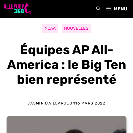
Aller
MENU
au
contenu
NCAA
NOUVELLES
Équipes AP All-
America : le Big Ten
bien représenté
JASMIN BAILLARGEON
16 MARS 2022