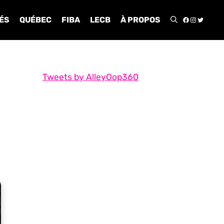
FACEBOO
INSTA
TWIT
ÉS
QUÉBEC
FIBA
LECB
À PROPOS
Tweets by AlleyOop360