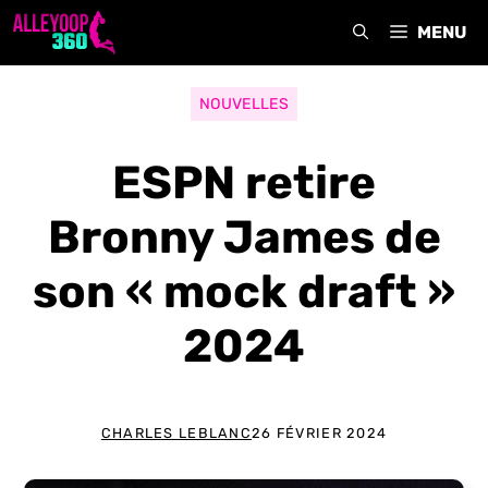
Aller
MENU
au
contenu
NOUVELLES
ESPN retire
Bronny James de
son « mock draft »
2024
CHARLES LEBLANC
26 FÉVRIER 2024