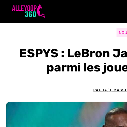
Aller
au
contenu
NOU
ESPYS : LeBron Ja
parmi les jo
RAPHAËL MASS