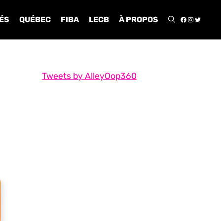
FACEBOO
INSTA
TWIT
ÉS
QUÉBEC
FIBA
LECB
À PROPOS
Tweets by AlleyOop360