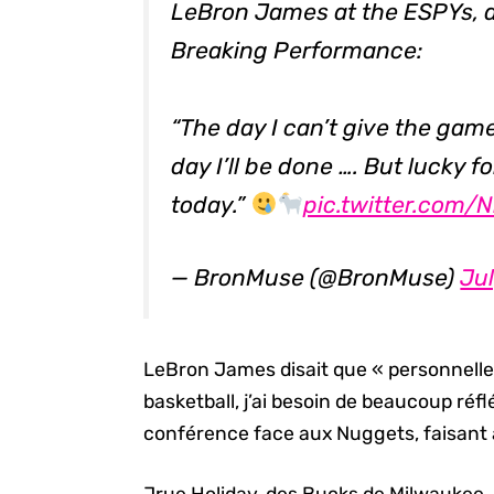
LeBron James at the ESPYs, a
Breaking Performance:
“The day I can’t give the game
day I’ll be done …. But lucky f
today.”
pic.twitter.com
— BronMuse (@BronMuse)
Jul
LeBron James disait que « personnelleme
basketball, j’ai besoin de beaucoup réflé
conférence face aux Nuggets, faisant al