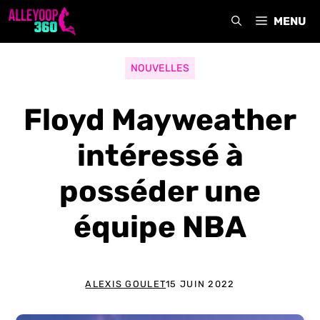
Aller
MENU
au
contenu
NOUVELLES
Floyd Mayweather
intéressé à
posséder une
équipe NBA
ALEXIS GOULET
15 JUIN 2022